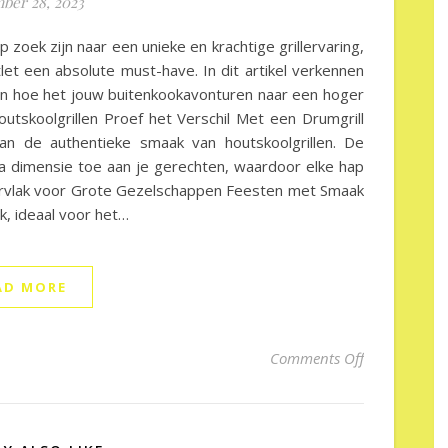
ber 28, 2023
 zoek zijn naar een unieke en krachtige grillervaring,
et een absolute must-have. In dit artikel verkennen
 en hoe het jouw buitenkookavonturen naar een hoger
outskoolgrillen Proef het Verschil Met een Drumgrill
n de authentieke smaak van houtskoolgrillen. De
a dimensie toe aan je gerechten, waardoor elke hap
pervlak voor Grote Gezelschappen Feesten met Smaak
, ideaal voor het…
AD MORE
on Smakelijk
Comments Off