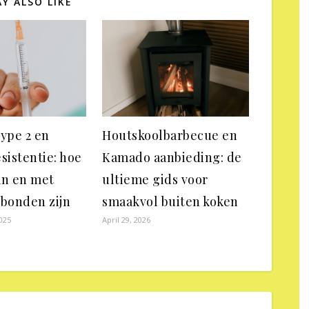
Y ALSO LIKE
type 2 en
Houtskoolbarbecue en
sistentie: hoe
Kamado aanbieding: de
an en met
ultieme gids voor
rbonden zijn
smaakvol buiten koken
025
April 29, 2026