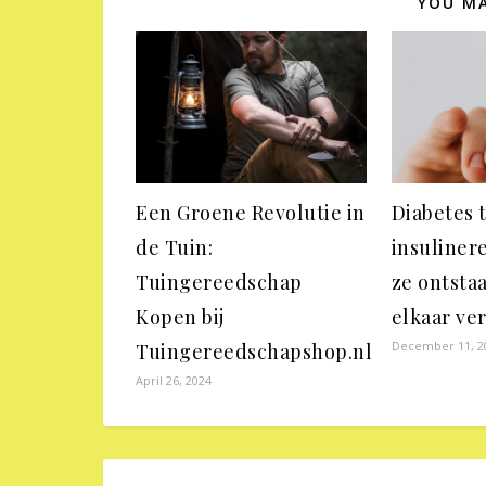
YOU MA
Een Groene Revolutie in
Diabetes 
de Tuin:
insulinere
Tuingereedschap
ze ontsta
Kopen bij
elkaar ve
December 11, 2
Tuingereedschapshop.nl
April 26, 2024