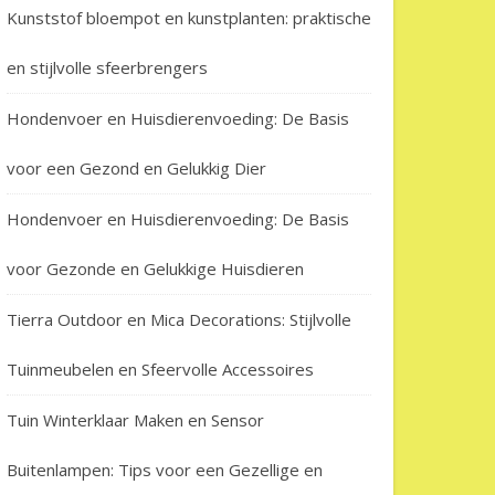
Kunststof bloempot en kunstplanten: praktische
en stijlvolle sfeerbrengers
Hondenvoer en Huisdierenvoeding: De Basis
voor een Gezond en Gelukkig Dier
Hondenvoer en Huisdierenvoeding: De Basis
voor Gezonde en Gelukkige Huisdieren
Tierra Outdoor en Mica Decorations: Stijlvolle
Tuinmeubelen en Sfeervolle Accessoires
 Grillen – Ontdek de Smaak van Succes met een Drumgrill BBQ van 
Tuin Winterklaar Maken en Sensor
Buitenlampen: Tips voor een Gezellige en