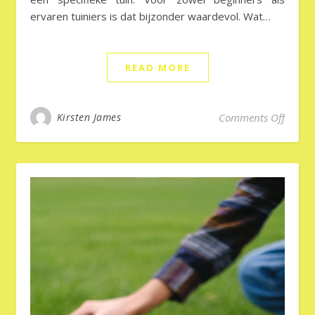
ervaren tuiniers is dat bijzonder waardevol. Wat…
READ MORE
on Tui
Kirsten James
Comments Off