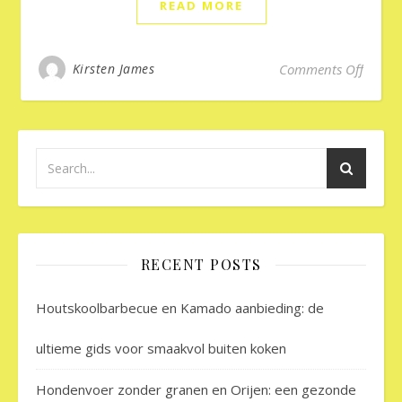
READ MORE
on Kun
Kirsten James
Comments Off
RECENT POSTS
Houtskoolbarbecue en Kamado aanbieding: de
ultieme gids voor smaakvol buiten koken
Hondenvoer zonder granen en Orijen: een gezonde