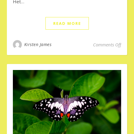
Het…
READ MORE
on Dia
Kirsten James
Comments Off