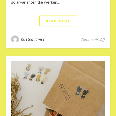
solarvarianten die werken…
READ MORE
on Sen
Kirsten James
Comments Off