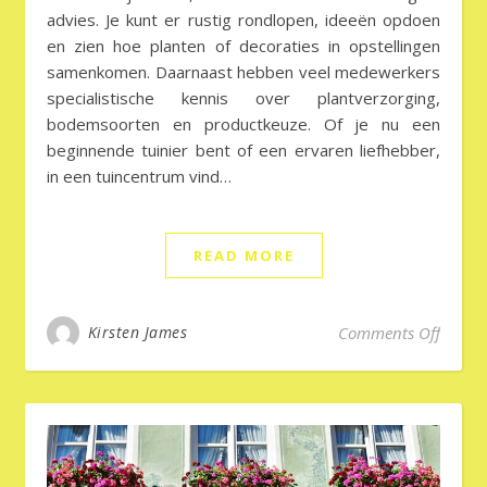
advies. Je kunt er rustig rondlopen, ideeën opdoen
en zien hoe planten of decoraties in opstellingen
samenkomen. Daarnaast hebben veel medewerkers
specialistische kennis over plantverzorging,
bodemsoorten en productkeuze. Of je nu een
beginnende tuinier bent of een ervaren liefhebber,
in een tuincentrum vind…
READ MORE
on Tui
Kirsten James
Comments Off