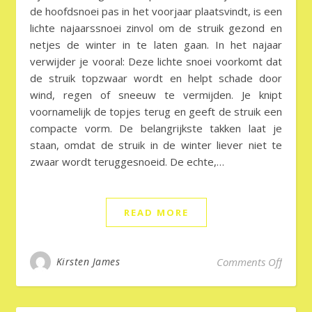
de hoofd­snoei pas in het voorjaar plaatsvindt, is een
lichte najaarssnoei zinvol om de struik gezond en
netjes de winter in te laten gaan. In het najaar
verwijder je vooral: Deze lichte snoei voorkomt dat
de struik topzwaar wordt en helpt schade door
wind, regen of sneeuw te vermijden. Je knipt
voornamelijk de topjes terug en geeft de struik een
compacte vorm. De belangrijkste takken laat je
staan, omdat de struik in de winter liever niet te
zwaar wordt teruggesnoeid. De echte,…
READ MORE
on Vli
Kirsten James
Comments Off