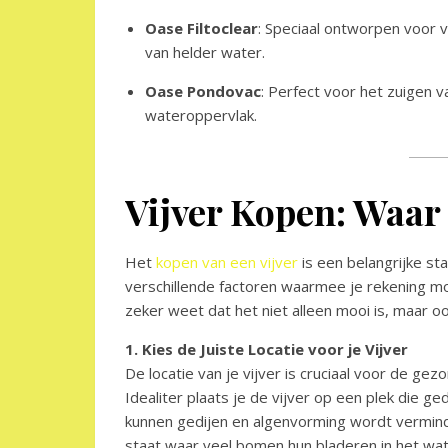
Oase Filtoclear
: Speciaal ontworpen voor v
van helder water.
Oase Pondovac
: Perfect voor het zuigen v
wateroppervlak.
Vijver Kopen: Waar 
Het
kopen van een vijver
is een belangrijke sta
verschillende factoren waarmee je rekening mo
zeker weet dat het niet alleen mooi is, maar oo
1. Kies de Juiste Locatie voor je Vijver
De locatie van je vijver is cruciaal voor de gez
Idealiter plaats je de vijver op een plek die ge
kunnen gedijen en algenvorming wordt verminde
staat waar veel bomen hun bladeren in het wate