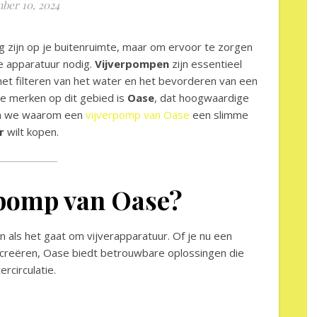
ber 10, 2024
ing zijn op je buitenruimte, maar om ervoor te zorgen
ste apparatuur nodig.
Vijverpompen
zijn essentieel
het filteren van het water en het bevorderen van een
e merken op dit gebied is
Oase
, dat hoogwaardige
ken we waarom een
vijverpomp van Oase
een slimme
r
wilt kopen.
pomp van Oase?
 als het gaat om vijverapparatuur. Of je nu een
ilt creëren, Oase biedt betrouwbare oplossingen die
rcirculatie.