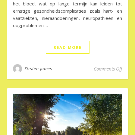
het bloed, wat op lange termijn kan leiden tot
ernstige gezondheidscomplicaties zoals hart- en
vaatziekten, nieraandoeningen, neuropathieën en
oogproblemen.…
READ MORE
on Dia
Kirsten James
Comments Off