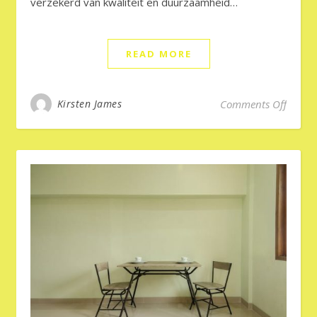
verzekerd van kwaliteit en duurzaamheid…
READ MORE
on Een
Kirsten James
Comments Off