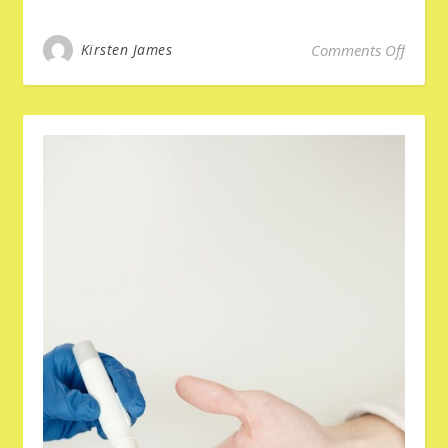
on Gen
Kirsten James
Comments Off