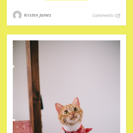
on Vuu
Kirsten James
Comments Off