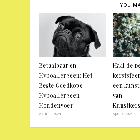
YOU MA
Betaalbaar en
Haal de p
Hypoallergeen: Het
kerstsfeer
Beste Goedkope
een kuns
Hypoallergeen
van
Hondenvoer
Kunstker
April 11, 2024
April 8, 2023