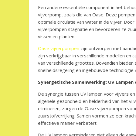
Een andere essentiële component in het beho
vijverpomp, zoals die van Oase. Deze pompen s
optimale circulatie van water in de vijver. Do
vijverpompen stagnatie en bevorderen ze zuurst
vissen en planten.
Oase vijverpompen
zijn ontworpen met aandac
zijn verkrijgbaar in verschillende modellen en c
van verschillende groottes. Bovendien bieden 
snelheidsregeling en ingebouwde technologie
Synergetische Samenwerking: UV Lampen 
De synergie tussen UV lampen voor vijvers en 
algehele gezondheid en helderheid van het vi
elimineren, zorgen de Oase vijverpompen voor 
zuurstofverrijking. Samen vormen ze een krach
effectieve manier verbetert.
De UV lampen verminderen niet alleen de aanw