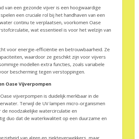
ud van een gezonde vijver is een hoogwaardige
pelen een cruciale rol bij het handhaven van een
or water continu te verplaatsen, voorkomen Oase
ofcirculatie, wat essentieel is voor het welzijn van
ht voor energie-efficiëntie en betrouwbaarheid. Ze
apaciteiten, waardoor ze geschikt zijn voor vijvers
sommige modellen extra functies, zoals variabele
 voor bescherming tegen verstoppingen.
en Oase Vijverpompen
Oase vijverpompen is duidelijk merkbaar in de
jverwater. Terwijl de UV lampen micro-organismen
de noodzakelijke watercirculatie en
tig duo dat de waterkwaliteit op een duurzame en
ezigheid van algen en ziekteverwekkers, maar