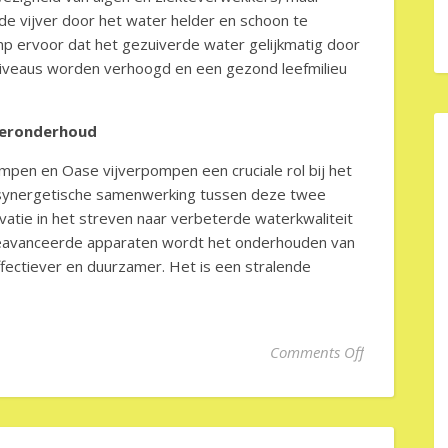
de vijver door het water helder en schoon te
p ervoor dat het gezuiverde water gelijkmatig door
niveaus worden verhoogd en een gezond leefmilieu
jveronderhoud
mpen en Oase vijverpompen een cruciale rol bij het
e synergetische samenwerking tussen deze twee
vatie in het streven naar verbeterde waterkwaliteit
geavanceerde apparaten wordt het onderhouden van
ffectiever en duurzamer. Het is een stralende
on Verhelder
Comments Off