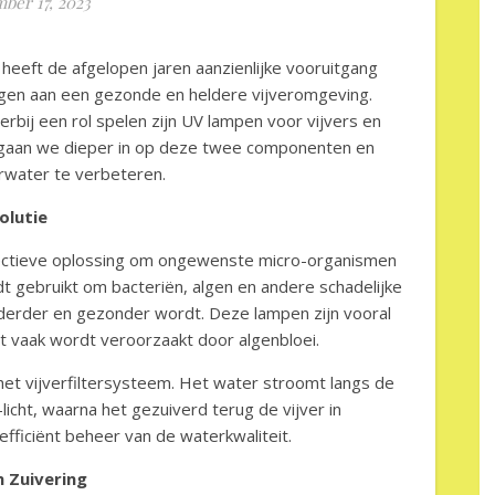
ber 17, 2023
heeft de afgelopen jaren aanzienlijke vooruitgang
agen aan een gezonde en heldere vijveromgeving.
rbij een rol spelen zijn UV lampen voor vijvers en
el gaan we dieper in op deze twee componenten en
rwater te verbeteren.
olutie
ectieve oplossing om ongewenste micro-organismen
ordt gebruikt om bacteriën, algen en andere schadelijke
derder en gezonder wordt. Deze lampen zijn vooral
dat vaak wordt veroorzaakt door algenbloei.
et vijverfiltersysteem. Het water stroomt langs de
icht, waarna het gezuiverd terug de vijver in
efficiënt beheer van de waterkwaliteit.
n Zuivering