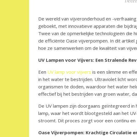
Decem
De wereld van vijveronderhoud en -verfraaiing 
geboekt, met innovatieve apparaten die bijdr
Twee van de opmerkelijke technologieën die hie
de efficiënte Oase vijverpompen. In dit artik
hoe ze samenwerken om de kwaliteit van vijve
UV Lampen voor Vijvers: Een Stralende Rev
Een
UV lamp voor vijvers
is een slimme en eff
in het water te bestrijden. Ultraviolet licht w
organismen te doden, waardoor het water hel
effectief bij het bestrijden van groen water, 
De UV lampen zijn doorgaans geïntegreerd in h
lamp, waar het wordt blootgesteld aan het UV-l
stroomt. Dit proces zorgt voor een continu en 
Oase Vijverpompen: Krachtige Circulatie e