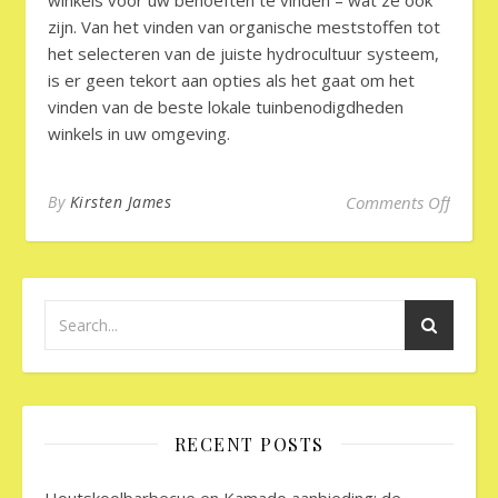
zijn. Van het vinden van organische meststoffen tot
het selecteren van de juiste hydrocultuur systeem,
is er geen tekort aan opties als het gaat om het
vinden van de beste lokale tuinbenodigdheden
winkels in uw omgeving.
on Top
By
Kirsten James
Comments Off
RECENT POSTS
Houtskoolbarbecue en Kamado aanbieding: de